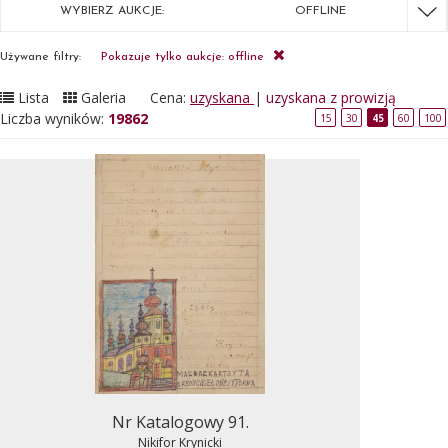
WYBIERZ AUKCJE:
OFFLINE
Używane filtry:
Pokazuje tylko aukcje: offline
Lista
Galeria
Cena:
uzyskana
|
uzyskana z prowizją
Liczba wyników:
19862
15
30
45
60
100
Nr Katalogowy 91.
Nikifor Krynicki