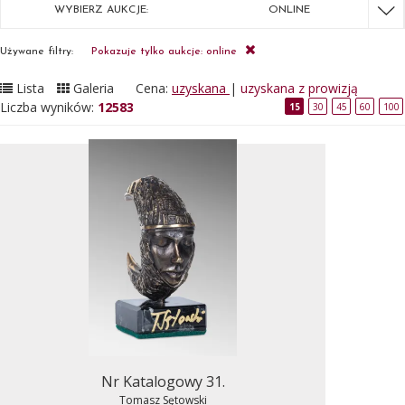
WYBIERZ AUKCJE:
ONLINE
Używane filtry:
Pokazuje tylko aukcje: online
Lista
Galeria
Cena:
uzyskana
|
uzyskana z prowizją
Liczba wyników:
12583
15
30
45
60
100
Nr Katalogowy 31.
Tomasz Sętowski