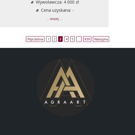
Wywoławcza: 4 000 zł
Cena uzyskana: -
... więcej ...
Poprzednia
1
2
3
4
5
…
839
Następna