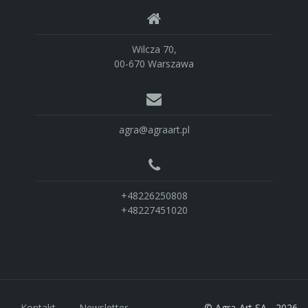
Wilcza 70,
00-670 Warszawa
agra@agraart.pl
+48226250808
+48227451020
Kontakt
Newsletter
© Agra-Art SA - 2026