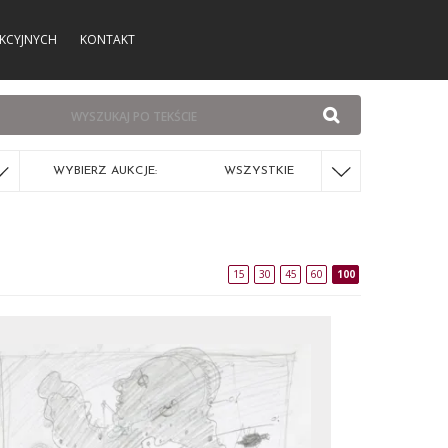
KCYJNYCH
KONTAKT
WYBIERZ AUKCJE:
WSZYSTKIE
15
30
45
60
100