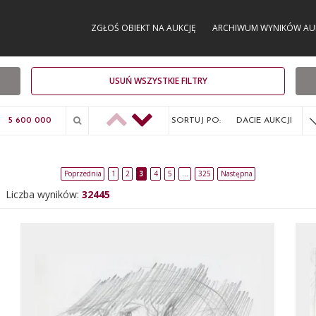
ZGŁOŚ OBIEKT NA AUKCJĘ
ARCHIWUM WYNIKÓW AU
USUŃ WSZYSTKIE FILTRY
SORTUJ PO:
DACIE AUKCJI
Poprzednia
1
2
3
4
5
…
325
Następna
Liczba wyników:
32445