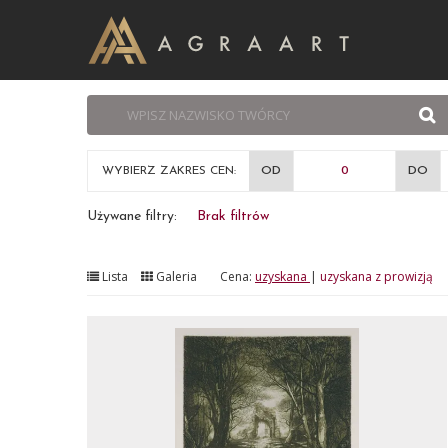
WYBIERZ ZAKRES CEN:
OD
DO
Używane filtry:
Brak filtrów
Lista
Galeria
Cena:
uzyskana
|
uzyskana z prowizją