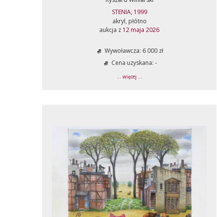
STENIA, 1999
akryl, płótno
aukcja z
12 maja 2026
Wywoławcza: 6 000 zł
Cena uzyskana: -
... więcej ...