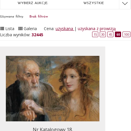
WYBIERZ AUKCJE:
WSZYSTKIE
Używane filtry:
Brak filtrów
Lista
Galeria
Cena:
uzyskana
|
uzyskana z prowizją
Liczba wyników:
32445
15
30
45
60
100
Nr Katalogowy 18.