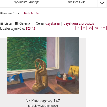
WYBIERZ AUKCJE:
WSZYSTKIE
Używane filtry:
Brak filtrów
Lista
Galeria
Cena:
uzyskana
|
uzyskana z prowizją
Liczba wyników:
32445
15
30
45
60
100
Nr Katalogowy 147.
Jarosław Modzelewski