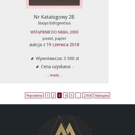
Nr Katalogowy 28.
Stasys Eidrigevičius
WSTĄPIENIE DO NIEBA, 2003
pastel, papier
aukcja z
19 czerwca 2018
Wywoławcza: 3 500 zł
Cena uzyskana: -
... więcej ...
Poprzednia
1
2
3
4
5
…
2704
Następna