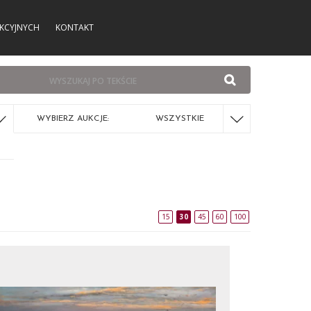
KCYJNYCH
KONTAKT
WYBIERZ AUKCJE:
WSZYSTKIE
15
30
45
60
100