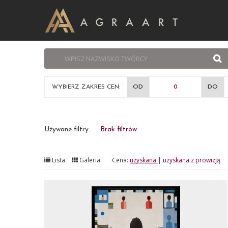
WYBIERZ ZAKRES CEN:
OD
DO
Używane filtry:
Brak filtrów
Lista
Galeria
Cena:
uzyskana
|
uzyskana z prowizją