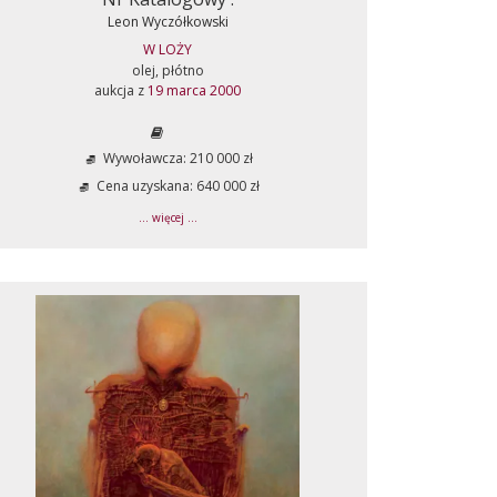
Leon Wyczółkowski
W LOŻY
olej, płótno
aukcja z
19 marca 2000
Wywoławcza: 210 000 zł
Cena uzyskana: 640 000 zł
... więcej ...