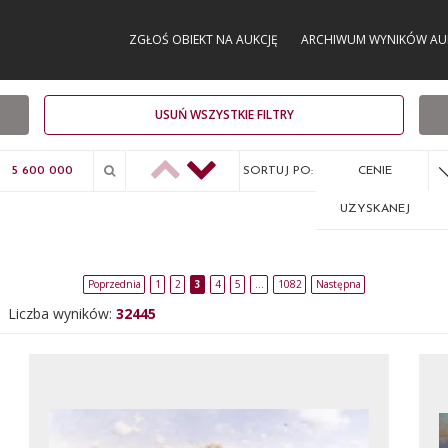
ZGŁOŚ OBIEKT NA AUKCJĘ
ARCHIWUM WYNIKÓW AU
USUŃ WSZYSTKIE FILTRY
SORTUJ PO:
CENIE
UZYSKANEJ
Poprzednia
1
2
3
4
5
…
1082
Następna
Liczba wyników:
32445