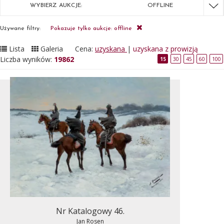
WYBIERZ AUKCJE:
OFFLINE
Używane filtry:
Pokazuje tylko aukcje: offline
Lista
Galeria
Cena:
uzyskana
|
uzyskana z prowizją
Liczba wyników:
19862
15
30
45
60
100
Nr Katalogowy 46.
Jan Rosen