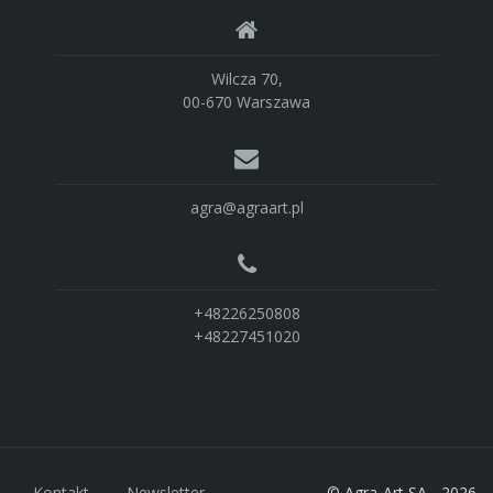
Wilcza 70,
00-670 Warszawa
agra@agraart.pl
+48226250808
+48227451020
Kontakt
Newsletter
© Agra-Art SA - 2026