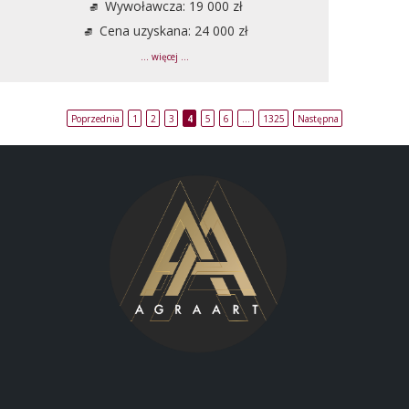
Wywoławcza: 19 000 zł
Cena uzyskana: 24 000 zł
... więcej ...
Poprzednia
1
2
3
4
5
6
…
1325
Następna