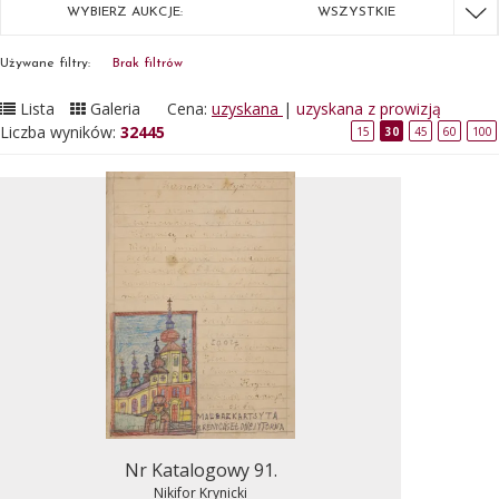
WYBIERZ AUKCJE:
WSZYSTKIE
Używane filtry:
Brak filtrów
Lista
Galeria
Cena:
uzyskana
|
uzyskana z prowizją
Liczba wyników:
32445
15
30
45
60
100
Nr Katalogowy 91.
Nikifor Krynicki