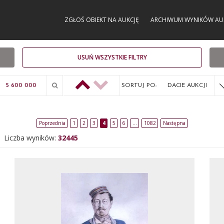
ZGŁOŚ OBIEKT NA AUKCJĘ
ARCHIWUM WYNIKÓW AU
USUŃ WSZYSTKIE FILTRY
SORTUJ PO:
DACIE AUKCJI
Poprzednia
1
2
3
4
5
6
…
1082
Następna
Liczba wyników:
32445