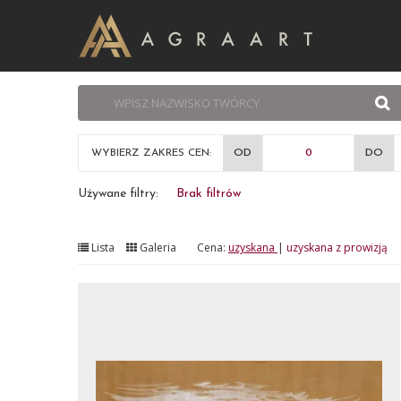
WYBIERZ ZAKRES CEN:
OD
DO
Używane filtry:
Brak filtrów
Lista
Galeria
Cena:
uzyskana
|
uzyskana z prowizją