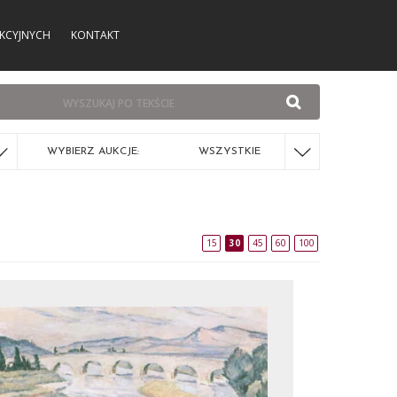
KCYJNYCH
KONTAKT
WYBIERZ AUKCJE:
WSZYSTKIE
15
30
45
60
100