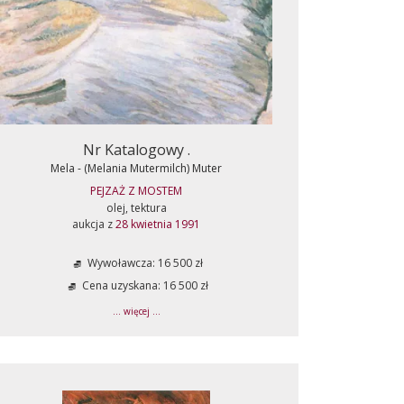
Nr Katalogowy .
Mela - (Melania Mutermilch) Muter
PEJZAŻ Z MOSTEM
olej, tektura
aukcja z
28 kwietnia 1991
Wywoławcza: 16 500 zł
Cena uzyskana: 16 500 zł
... więcej ...