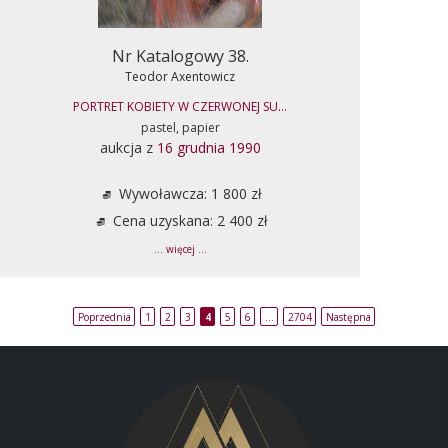
Nr Katalogowy 38.
Teodor Axentowicz
PORTRET KOBIETY W CZERWONEJ SU...
pastel, papier
aukcja z
16 grudnia 1990
Wywoławcza: 1 800 zł
Cena uzyskana: 2 400 zł
... więcej ...
Poprzednia
1
2
3
4
5
6
…
2704
Następna