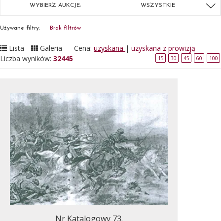
WYBIERZ AUKCJE:
WSZYSTKIE
Używane filtry:
Brak filtrów
Lista
Galeria
Cena:
uzyskana
|
uzyskana z prowizją
Liczba wyników:
32445
15
30
45
60
100
Nr Katalogowy 73.