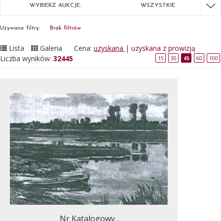
WYBIERZ AUKCJE:
WSZYSTKIE
Używane filtry:
Brak filtrów
Lista
Galeria
Cena:
uzyskana
|
uzyskana z prowizją
Liczba wyników:
32445
15
30
45
60
100
Nr Katalogowy .