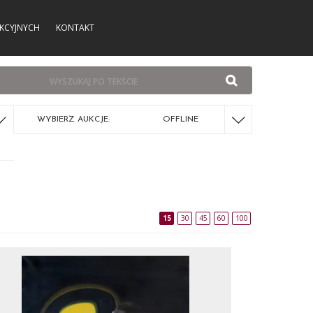
KCYJNYCH
KONTAKT
WYBIERZ AUKCJE:
OFFLINE
15
30
45
60
100