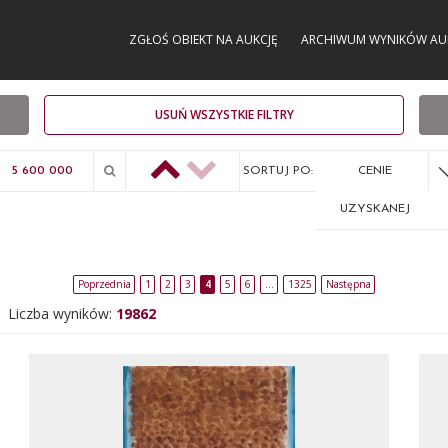
ZGŁOŚ OBIEKT NA AUKCJĘ
ARCHIWUM WYNIKÓW AU
USUŃ WSZYSTKIE FILTRY
SORTUJ PO:
CENIE
UZYSKANEJ
Poprzednia
1
2
3
4
5
6
…
1325
Następna
Liczba wyników:
19862