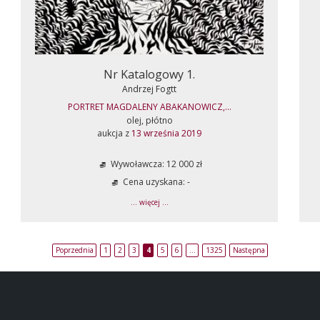
Nr Katalogowy 1.
Andrzej Fogtt
PORTRET MAGDALENY ABAKANOWICZ,...
olej, płótno
aukcja z
13 września 2019
Wywoławcza: 12 000 zł
Cena uzyskana: -
... więcej ...
Poprzednia
1
2
3
4
5
6
…
1325
Następna