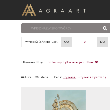
WYBIERZ ZAKRES CEN:
OD
DO
Używane filtry:
Pokazuje tylko aukcje: offline
Lista
Galeria
Cena:
uzyskana
|
uzyskana z prowizją