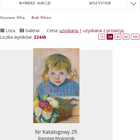
WYBIERZ AUKCJE:
WSZYSTKIE
Używane filtry:
Brak filtrów
Lista
Galeria
Cena:
uzyskana
|
uzyskana z prowizją
Liczba wyników:
32445
15
30
45
60
100
Nr Katalogowy 29.
Stanisław Wyspiański