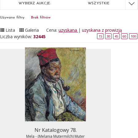
WYBIERZ AUKCJE:
WSZYSTKIE
Używane filtry:
Brak filtrów
Lista
Galeria
Cena:
uzyskana
|
uzyskana z prowizją
Liczba wyników:
32445
15
30
45
60
100
Nr Katalogowy 78.
Mela - (Melania Mutermilch) Muter