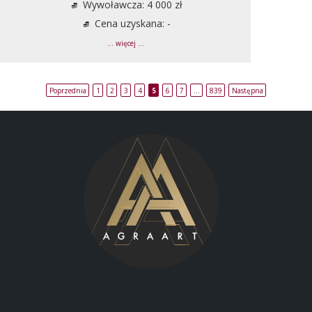
Wywoławcza: 4 000 zł
Cena uzyskana: -
... więcej ...
Poprzednia
1
2
3
4
5
6
7
…
839
Następna