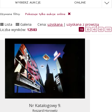
WYBIERZ AUKCJE:
ONLINE
Używane filtry:
Pokazuje tylko aukcje: online
Lista
Galeria
Cena:
uzyskana
|
uzyskana z prowizją
Liczba wyników:
12583
15
30
45
60
100
Nr Katalogowy 9.
Ryszard Horowitz