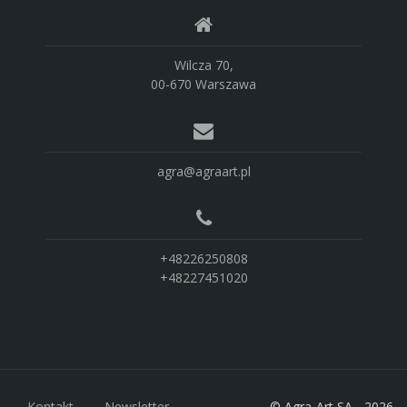
Wilcza 70,
00-670 Warszawa
agra@agraart.pl
+48226250808
+48227451020
Kontakt
Newsletter
© Agra-Art SA - 2026