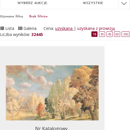
WYBIERZ AUKCJE:
WSZYSTKIE
Używane filtry:
Brak filtrów
Lista
Galeria
Cena:
uzyskana
|
uzyskana z prowizją
Liczba wyników:
32445
15
30
45
60
100
Nr Katalogowy .