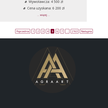
Wywoławcza: 4 500 zł
Cena uzyskana: 6 200 zł
... więcej ...
Poprzednia
1
2
3
4
5
6
7
…
2163
Następna