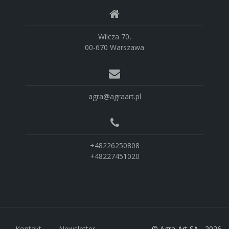
Wilcza 70,
00-670 Warszawa
agra@agraart.pl
+48226250808
+48227451020
Kontakt
Newsletter
© Agra-Art SA - 2026