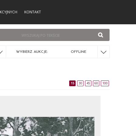
KCYJNYCH
KONTAKT
WYBIERZ AUKCJE:
OFFLINE
15
30
45
60
100