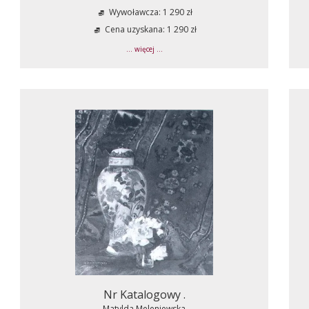
Wywoławcza: 1 290 zł
Cena uzyskana: 1 290 zł
... więcej ...
Nr Katalogowy .
Matylda Meleniewska