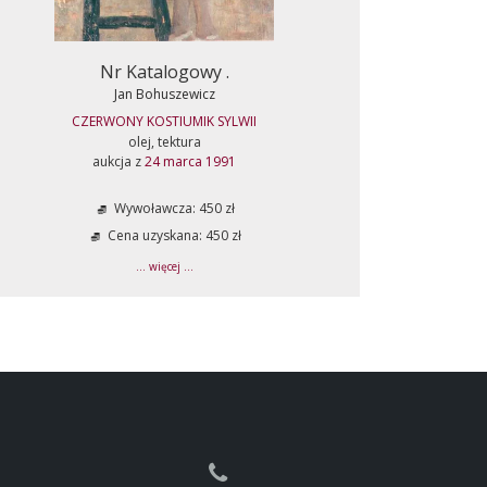
Nr Katalogowy .
Jan Bohuszewicz
CZERWONY KOSTIUMIK SYLWII
olej, tektura
aukcja z
24 marca 1991
Wywoławcza: 450 zł
Cena uzyskana: 450 zł
... więcej ...