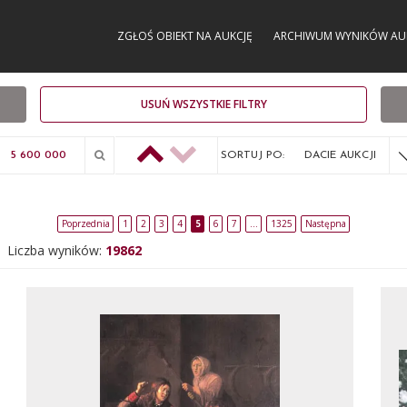
ZGŁOŚ OBIEKT NA AUKCJĘ
ARCHIWUM WYNIKÓW AU
USUŃ WSZYSTKIE FILTRY
SORTUJ PO:
DACIE AUKCJI
Poprzednia
1
2
3
4
5
6
7
…
1325
Następna
Liczba wyników:
19862