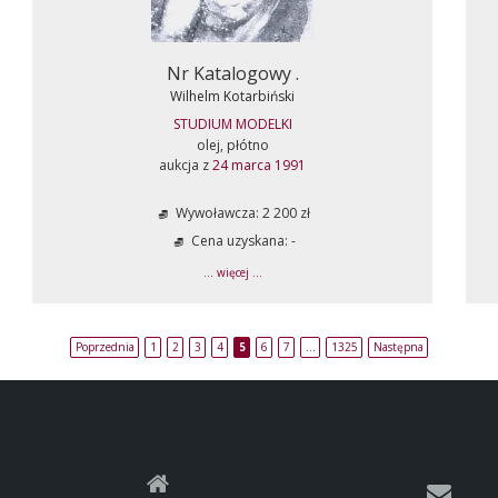
Nr Katalogowy .
Wilhelm Kotarbiński
STUDIUM MODELKI
olej, płótno
aukcja z
24 marca 1991
Wywoławcza: 2 200 zł
Cena uzyskana: -
... więcej ...
Poprzednia
1
2
3
4
5
6
7
…
1325
Następna