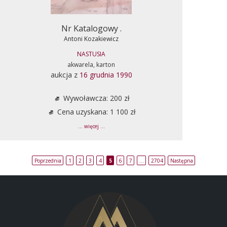
Nr Katalogowy .
Antoni Kozakiewicz
NASTUSIA
akwarela, karton
aukcja z
16 grudnia 1990
Wywoławcza: 200 zł
Cena uzyskana: 1 100 zł
... więcej ...
Poprzednia
1
2
3
4
5
6
7
…
2704
Następna