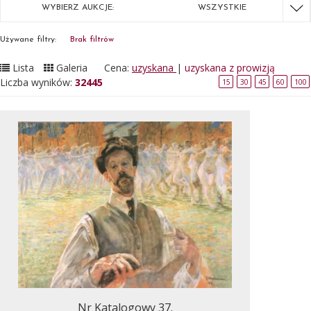
WYBIERZ AUKCJE:
WSZYSTKIE
Używane filtry:
Brak filtrów
Lista
Galeria
Cena:
uzyskana
|
uzyskana z prowizją
Liczba wyników:
32445
15
30
45
60
100
Nr Katalogowy 37.