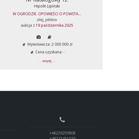
Hipolit Lipiński
W OGRODZIE. OPOWIEŚCI O POWSTA...
olej, płótno
aukcja z
19 października 2025
Wywoławcza: 2 000 000 zł
Cena uzyskana: -
... więcej ...
+48226250808
+48227451020