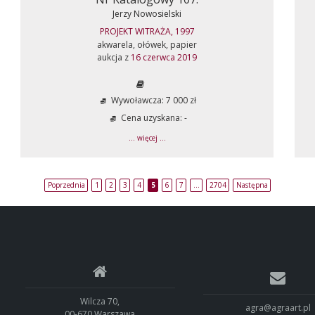
Jerzy Nowosielski
PROJEKT WITRAŻA, 1997
akwarela, ołówek, papier
aukcja z
16 czerwca 2019
Wywoławcza: 7 000 zł
Cena uzyskana: -
... więcej ...
Poprzednia
1
2
3
4
5
6
7
…
2704
Następna
Wilcza 70,
agra@agraart.pl
00-670 Warszawa