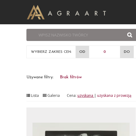
WYBIERZ ZAKRES CEN:
OD
DO
Używane filtry:
Brak filtrów
Lista
Galeria
Cena:
uzyskana
|
uzyskana z prowizją