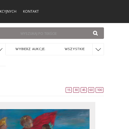
KCYJNYCH
KONTAKT
WYBIERZ AUKCJE:
WSZYSTKIE
15
30
45
60
100