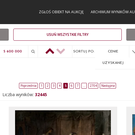
ZGŁOŚ OBIEKT NA AUKCJĘ
ARCHIWUM WYNIKÓW AU
USUŃ WSZYSTKIE FILTRY
SORTUJ PO:
CENIE
UZYSKANEJ
Poprzednia
1
2
3
4
5
6
7
…
2704
Następna
Liczba wyników:
32445