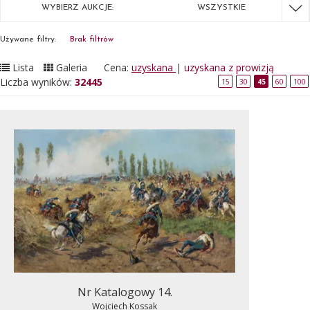
WYBIERZ AUKCJE:
WSZYSTKIE
Używane filtry:
Brak filtrów
Lista
Galeria
Cena:
uzyskana
|
uzyskana z prowizją
Liczba wyników:
32445
15
30
45
60
100
Nr Katalogowy 14.
Wojciech Kossak