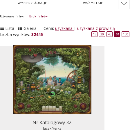
WYBIERZ AUKCJE:
WSZYSTKIE
Używane filtry:
Brak filtrów
Lista
Galeria
Cena:
uzyskana
|
uzyskana z prowizją
Liczba wyników:
32445
15
30
45
60
100
Nr Katalogowy 32.
Jacek Yerka