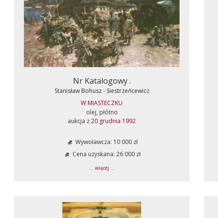
Nr Katalogowy .
Stanisław Bohusz - Siestrzeńcewicz
W MIASTECZKU
olej, płótno
aukcja z
20 grudnia 1992
Wywoławcza: 10 000 zł
Cena uzyskana: 26 000 zł
... więcej ...