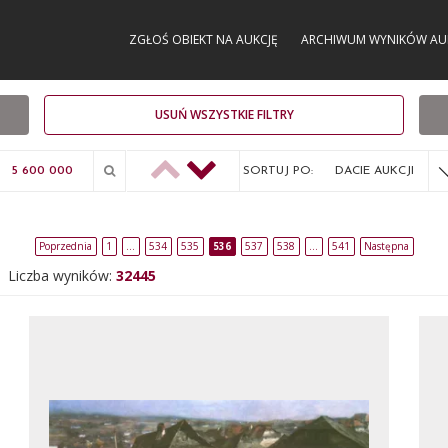
ZGŁOŚ OBIEKT NA AUKCJĘ
ARCHIWUM WYNIKÓW AU
USUŃ WSZYSTKIE FILTRY
SORTUJ PO:
DACIE AUKCJI
Poprzednia
1
…
534
535
536
537
538
…
541
Następna
Liczba wyników:
32445