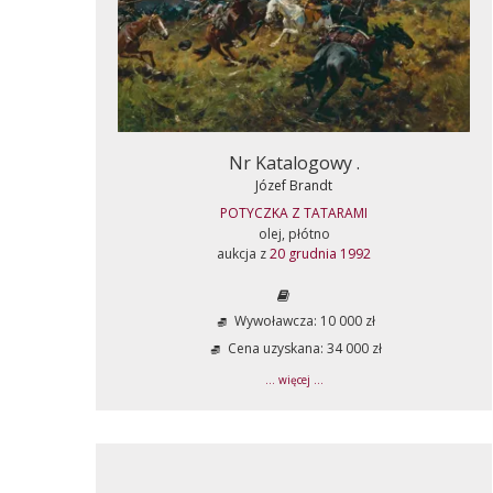
Nr Katalogowy .
Józef Brandt
POTYCZKA Z TATARAMI
olej, płótno
aukcja z
20 grudnia 1992
Wywoławcza: 10 000 zł
Cena uzyskana: 34 000 zł
... więcej ...