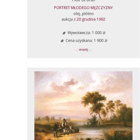
PORTRET MŁODEGO MĘŻCZYZNY
olej, płótno
aukcja z
20 grudnia 1992
Wywoławcza: 1 000 zł
Cena uzyskana: 1 900 zł
... więcej ...