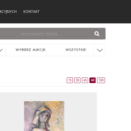
KCYJNYCH
KONTAKT
WYBIERZ AUKCJE:
WSZYSTKIE
15
30
45
60
100