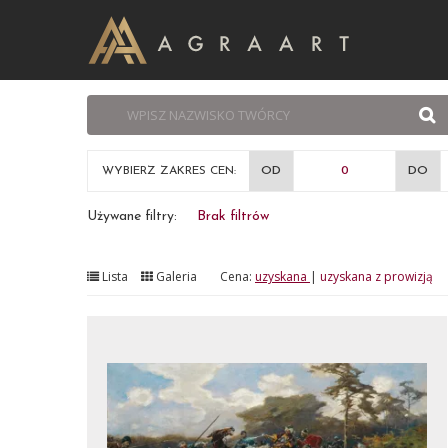
WYBIERZ ZAKRES CEN:
OD
DO
Używane filtry:
Brak filtrów
Lista
Galeria
Cena:
uzyskana
|
uzyskana z prowizją