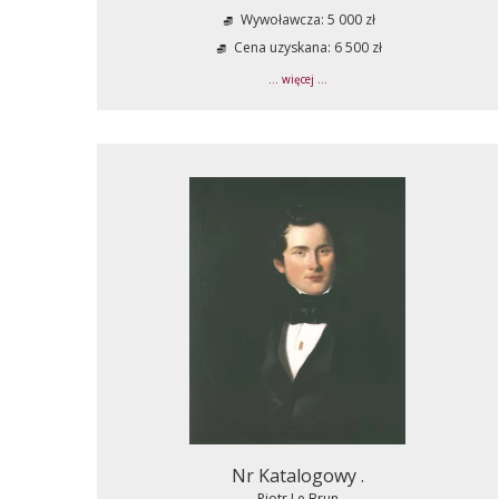
Wywoławcza: 5 000 zł
Cena uzyskana: 6 500 zł
... więcej ...
Nr Katalogowy .
Piotr Le Brun