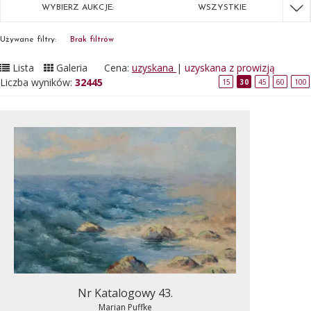
WYBIERZ AUKCJE:
WSZYSTKIE
Używane filtry:
Brak filtrów
Lista
Galeria
Cena:
uzyskana
|
uzyskana z prowizją
Liczba wyników:
32445
15
30
45
60
100
Nr Katalogowy 43.
Marian Puffke