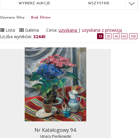
WYBIERZ AUKCJE:
WSZYSTKIE
Używane filtry:
Brak filtrów
Lista
Galeria
Cena:
uzyskana
|
uzyskana z prowizją
Liczba wyników:
32445
15
30
45
60
100
Nr Katalogowy 94.
Ignacy Pieńkowski