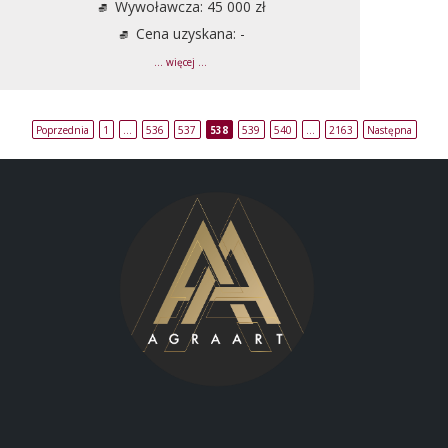
Wywoławcza: 45 000 zł
Cena uzyskana: -
... więcej ...
Poprzednia
1
…
536
537
538
539
540
…
2163
Następna