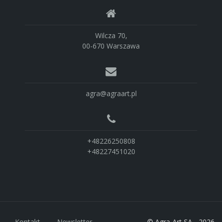
Wilcza 70,
00-670 Warszawa
agra@agraart.pl
+48226250808
+48227451020
Kontakt
Newsletter
© Agra-Art SA - 2026