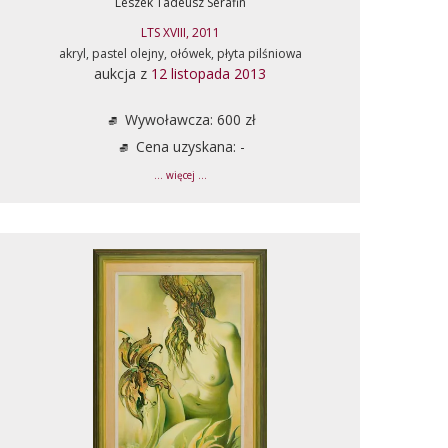
Leszek Tadeusz Serafin
LTS XVIII, 2011
akryl, pastel olejny, ołówek, płyta pilśniowa
aukcja z
12 listopada 2013
Wywoławcza: 600 zł
Cena uzyskana: -
... więcej ...