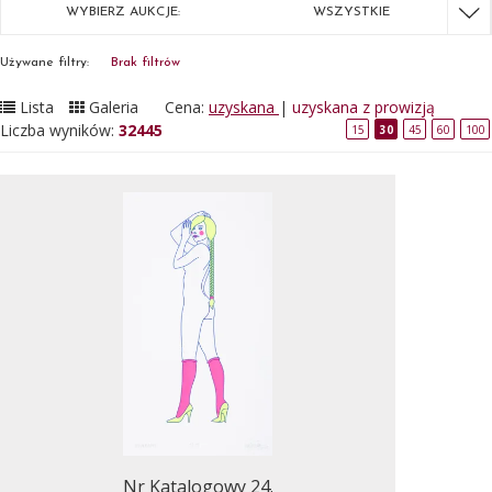
WYBIERZ AUKCJE:
WSZYSTKIE
Używane filtry:
Brak filtrów
Lista
Galeria
Cena:
uzyskana
|
uzyskana z prowizją
Liczba wyników:
32445
15
30
45
60
100
Nr Katalogowy 24.