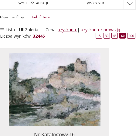
WYBIERZ AUKCJE:
WSZYSTKIE
Używane filtry:
Brak filtrów
Lista
Galeria
Cena:
uzyskana
|
uzyskana z prowizją
Liczba wyników:
32445
15
30
45
60
100
Nr Katalogowy 16.