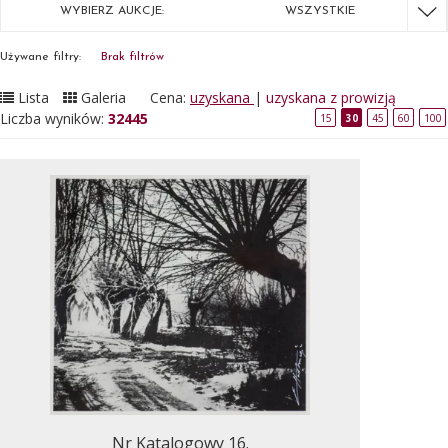
WYBIERZ AUKCJE:
WSZYSTKIE
Używane filtry:
Brak filtrów
Lista
Galeria
Cena:
uzyskana
|
uzyskana z prowizją
Liczba wyników:
32445
15
30
45
60
100
Nr Katalogowy 16.