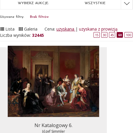
WYBIERZ AUKCJE:
WSZYSTKIE
Używane filtry:
Brak filtrów
Lista
Galeria
Cena:
uzyskana
|
uzyskana z prowizją
Liczba wyników:
32445
15
30
45
60
100
Nr Katalogowy 6.
Józef Simmler