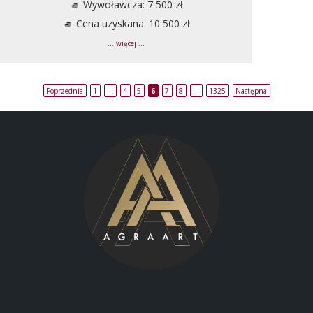
Wywoławcza: 7 500 zł
Cena uzyskana: 10 500 zł
... więcej ...
Poprzednia
1
…
4
5
6
7
8
…
1325
Następna