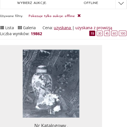
WYBIERZ AUKCJE:
OFFLINE
Używane filtry:
Pokazuje tylko aukcje: offline
Lista
Galeria
Cena:
uzyskana
|
uzyskana z prowizją
Liczba wyników:
19862
15
30
45
60
100
Nr Katalogowy .