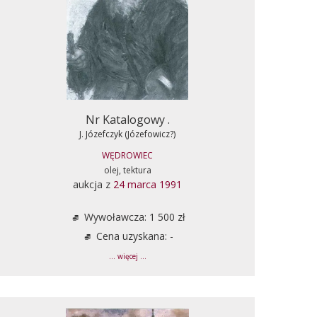
Nr Katalogowy .
J. Józefczyk (Józefowicz?)
WĘDROWIEC
olej, tektura
aukcja z
24 marca 1991
Wywoławcza: 1 500 zł
Cena uzyskana: -
... więcej ...