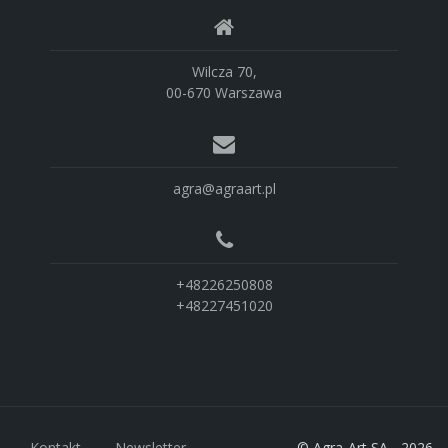
Wilcza 70,
00-670 Warszawa
agra@agraart.pl
+48226250808
+48227451020
Kontakt
Newsletter
© Agra-Art SA - 2026