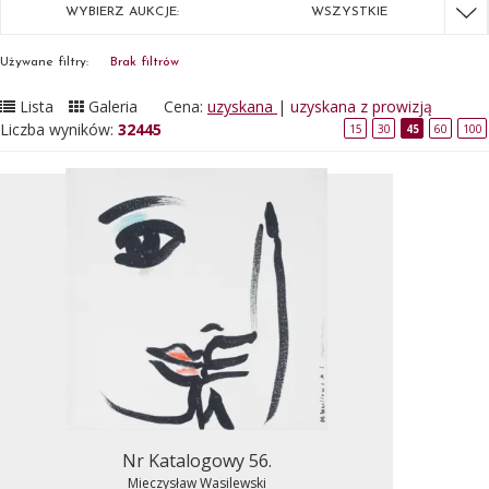
WYBIERZ AUKCJE:
WSZYSTKIE
Używane filtry:
Brak filtrów
Lista
Galeria
Cena:
uzyskana
|
uzyskana z prowizją
Liczba wyników:
32445
15
30
45
60
100
Nr Katalogowy 56.
Mieczysław Wasilewski