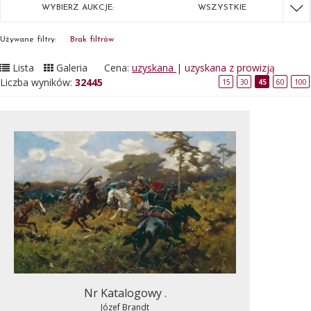
WYBIERZ AUKCJE:
WSZYSTKIE
Używane filtry:
Brak filtrów
Lista
Galeria
Cena:
uzyskana
|
uzyskana z prowizją
Liczba wyników:
32445
15
30
45
60
100
Nr Katalogowy .
Józef Brandt