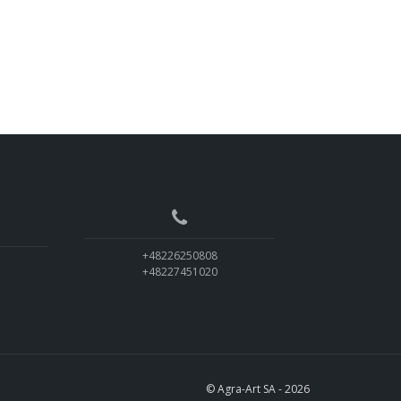
+48226250808
+48227451020
© Agra-Art SA - 2026