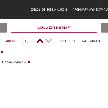
ZGŁOŚ OBIEKT NA AUKCJĘ
ARCHIWUM WYNIKÓW AU
USUŃ WSZYSTKIE FILTRY
SORTUJ PO:
DACIE AUKCJI
Liczba wyników:
0