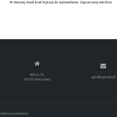
W obecnej chwili brak licytacji do wyświetlenie. Zapraszamy wkrótce.
Wilcza 70,
agra@agraart.pl
00-670 Warszawa
olityka prywatności