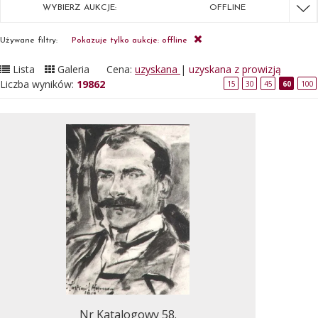
WYBIERZ AUKCJE:
OFFLINE
Używane filtry:
Pokazuje tylko aukcje: offline
Lista
Galeria
Cena:
uzyskana
|
uzyskana z prowizją
Liczba wyników:
19862
15
30
45
60
100
Nr Katalogowy 58.