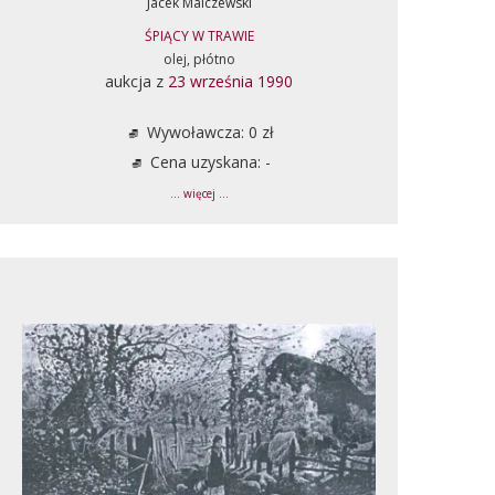
Jacek Malczewski
ŚPIĄCY W TRAWIE
olej, płótno
aukcja z
23 września 1990
Wywoławcza: 0 zł
Cena uzyskana: -
... więcej ...