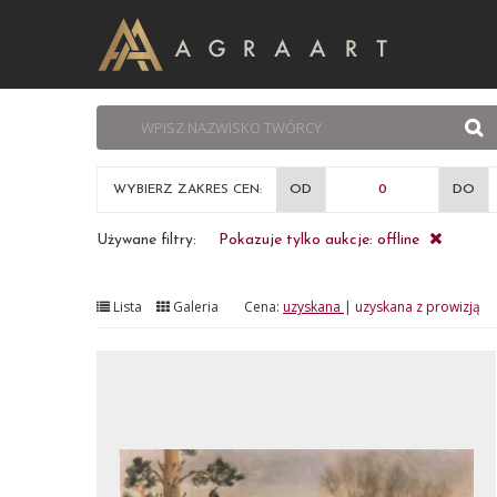
WYBIERZ ZAKRES CEN:
OD
DO
Używane filtry:
Pokazuje tylko aukcje: offline
Lista
Galeria
Cena:
uzyskana
|
uzyskana z prowizją