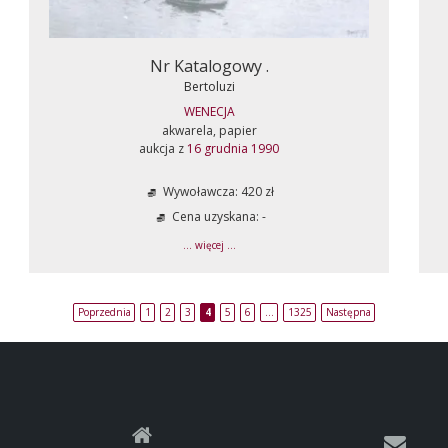
Nr Katalogowy .
Bertoluzi
WENECJA
akwarela, papier
aukcja z
16 grudnia 1990
Wywoławcza: 420 zł
Cena uzyskana: -
... więcej ...
Poprzednia
1
2
3
4
5
6
…
1325
Następna