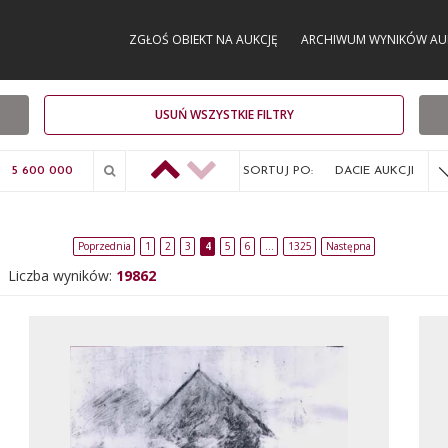
ZGŁOŚ OBIEKT NA AUKCJĘ
ARCHIWUM WYNIKÓW AU
USUŃ WSZYSTKIE FILTRY
SORTUJ PO:
DACIE AUKCJI
Poprzednia
1
2
3
4
5
6
…
1325
Następna
Liczba wyników:
19862