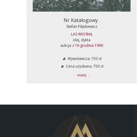
Nr Katalogowy .
Stefan Filipkiewicz
LAS WIOSNĄ
olej, dykta
aukcja z
16 grudnia 1990
Wywoławcza: 750 zł
Cena uzyskana: 750 zł
... więcej ...