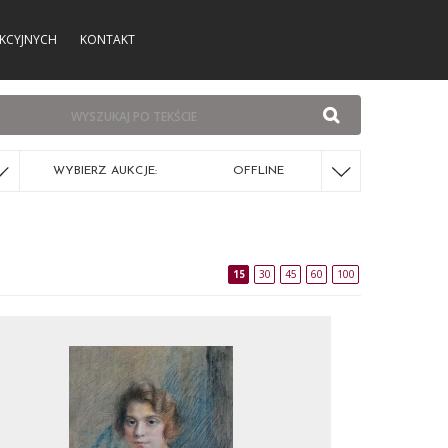
KCYJNYCH
KONTAKT
WYBIERZ AUKCJE:
OFFLINE
15
30
45
60
100