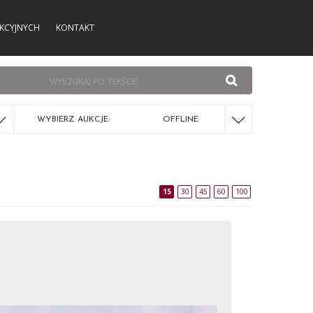
KCYJNYCH
KONTAKT
WYBIERZ AUKCJE:
OFFLINE
15
30
45
60
100