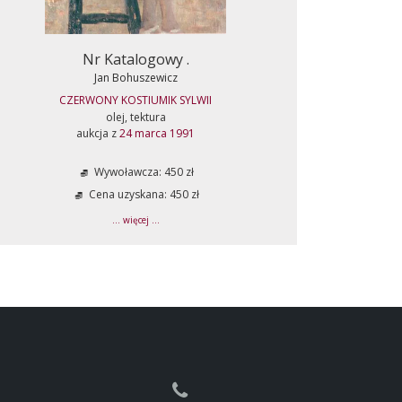
Nr Katalogowy .
Jan Bohuszewicz
CZERWONY KOSTIUMIK SYLWII
olej, tektura
aukcja z
24 marca 1991
Wywoławcza: 450 zł
Cena uzyskana: 450 zł
... więcej ...