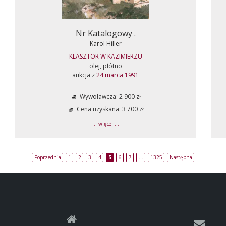
Nr Katalogowy .
Karol Hiller
KLASZTOR W KAZIMIERZU
olej, płótno
aukcja z
24 marca 1991
Wywoławcza: 2 900 zł
Cena uzyskana: 3 700 zł
... więcej ...
Poprzednia
1
2
3
4
5
6
7
…
1325
Następna