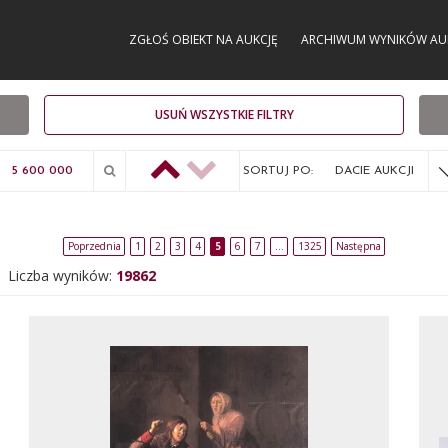
ZGŁOŚ OBIEKT NA AUKCJĘ
ARCHIWUM WYNIKÓW AU
USUŃ WSZYSTKIE FILTRY
SORTUJ PO:
DACIE AUKCJI
Poprzednia
1
2
3
4
5
6
7
…
1325
Następna
Liczba wyników:
19862