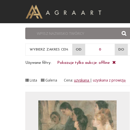
WYBIERZ ZAKRES CEN:
OD
DO
Używane filtry:
Pokazuje tylko aukcje: offline
Lista
Galeria
Cena:
uzyskana
|
uzyskana z prowizją