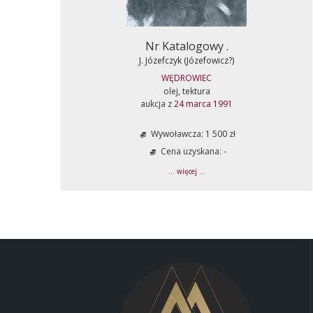
Nr Katalogowy .
J. Józefczyk (Józefowicz?)
WĘDROWIEC
olej, tektura
aukcja z
24 marca 1991
Wywoławcza: 1 500 zł
Cena uzyskana: -
... więcej ...