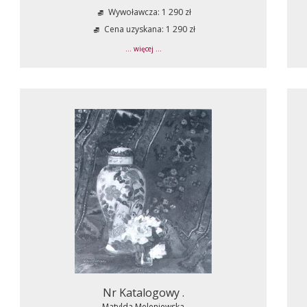
Wywoławcza: 1 290 zł
Cena uzyskana: 1 290 zł
... więcej ...
Nr Katalogowy .
Matylda Meleniewska