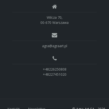
Wilcza 70,
00-670 Warszawa
agra@agraart.pl
+48226250808
+48227451020
Kontakt
Newsletter
© Agra-Art SA - 2026