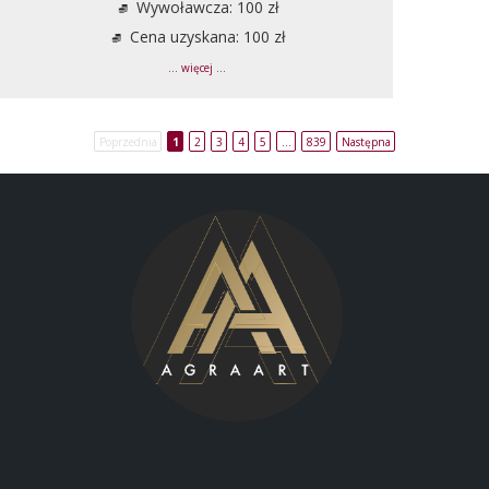
Wywoławcza: 100 zł
Cena uzyskana: 100 zł
... więcej ...
Poprzednia
1
2
3
4
5
…
839
Następna