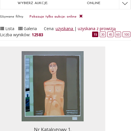
WYBIERZ AUKCJE:
ONLINE
Używane filtry:
Pokazuje tylko aukcje: online
Lista
Galeria
Cena:
uzyskana
|
uzyskana z prowizją
Liczba wyników:
12583
15
30
45
60
100
Nr Katalogowy 1.