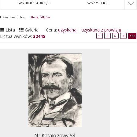
WYBIERZ AUKCJE:
WSZYSTKIE
Używane filtry:
Brak filtrów
Lista
Galeria
Cena:
uzyskana
|
uzyskana z prowizją
Liczba wyników:
32445
15
30
45
60
100
Nr Katalogowy 58.