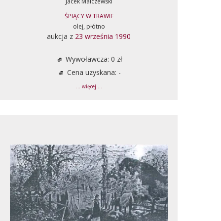
Jacek Malczewski
ŚPIĄCY W TRAWIE
olej, płótno
aukcja z
23 września 1990
Wywoławcza: 0 zł
Cena uzyskana: -
... więcej ...