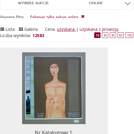
WYBIERZ AUKCJE:
ONLINE
Używane filtry:
Pokazuje tylko aukcje: online
Lista
Galeria
Cena:
uzyskana
|
uzyskana z prowizją
Liczba wyników:
12583
15
30
45
60
100
Nr Katalogowy 1.