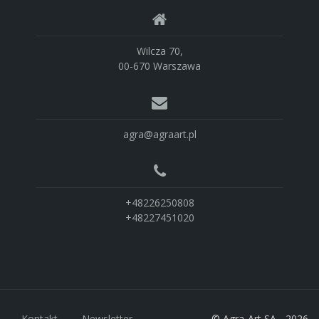
Wilcza 70,
00-670 Warszawa
agra@agraart.pl
+48226250808
+48227451020
Kontakt
Newsletter
© Agra-Art SA - 2026