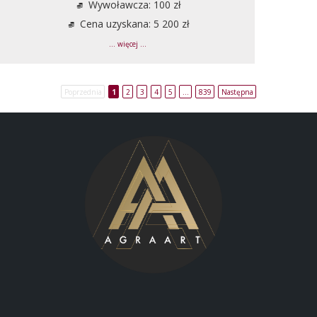
Wywoławcza: 100 zł
Cena uzyskana: 5 200 zł
... więcej ...
Poprzednia
1
2
3
4
5
…
839
Następna