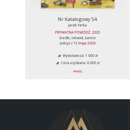
Nr Katalogowy 54.
Jacek Yerka
PRYWATNA POWÓDŹ, 2025
kredki, ołówek, karton
aukcja z
12 maja 2026
Wywoławcza: 1 000 zł
Cena uzyskana: 6 000 zł
... więcej ...