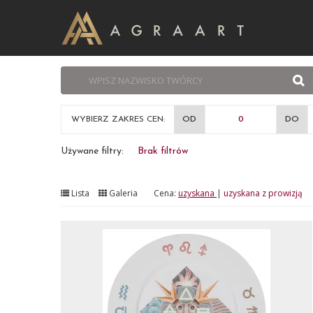
WYBIERZ ZAKRES CEN:
OD
DO
Używane filtry:
Brak filtrów
Lista
Galeria
Cena:
uzyskana
|
uzyskana z prowizją