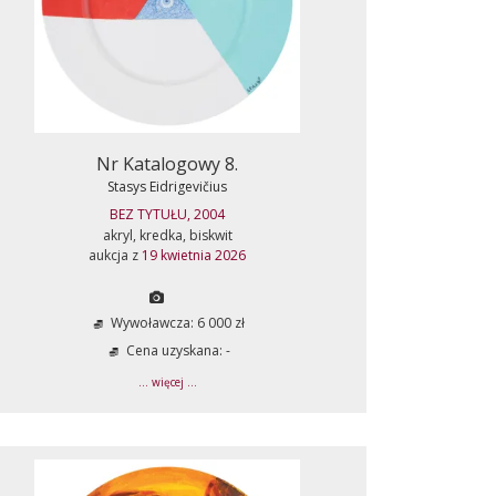
Nr Katalogowy 8.
Stasys Eidrigevičius
BEZ TYTUŁU, 2004
akryl, kredka, biskwit
aukcja z
19 kwietnia 2026
Wywoławcza: 6 000 zł
Cena uzyskana: -
... więcej ...