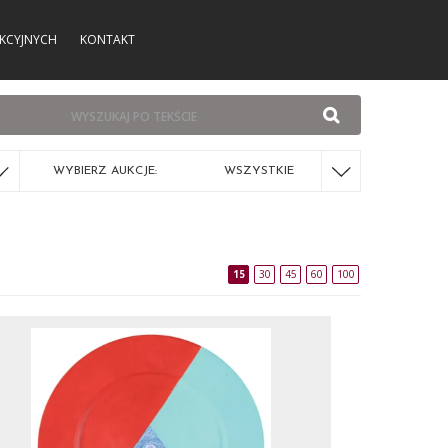
KCYJNYCH
KONTAKT
WYBIERZ AUKCJE:
WSZYSTKIE
15
30
45
60
100