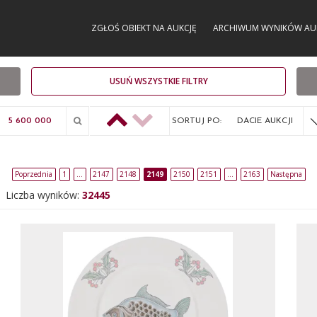
ZGŁOŚ OBIEKT NA AUKCJĘ
ARCHIWUM WYNIKÓW AU
USUŃ WSZYSTKIE FILTRY
SORTUJ PO:
DACIE AUKCJI
Poprzednia
1
…
2147
2148
2149
2150
2151
…
2163
Następna
Liczba wyników:
32445