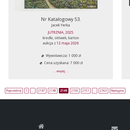
Nr Katalogowy 53.
Jacek Yerka
JUTRZNIA, 2025
kredki, ołówek, karton
aukcja z
12 maja 2026
Wywoławcza: 1 000 zł
Cena uzyskana: 7 000 zł
... więcej ...
Poprzednia
1
…
2147
2148
2149
2150
2151
…
2163
Następna