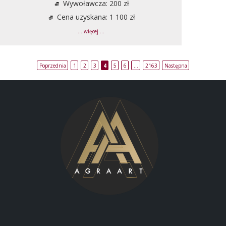
Wywoławcza: 200 zł
Cena uzyskana: 1 100 zł
... więcej ...
Poprzednia
1
2
3
4
5
6
…
2163
Następna