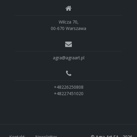
Wilcza 70,
00-670 Warszawa
agra@agraart.pl
+48226250808
+48227451020
Kontakt
Newsletter
© Agra-Art SA - 2026