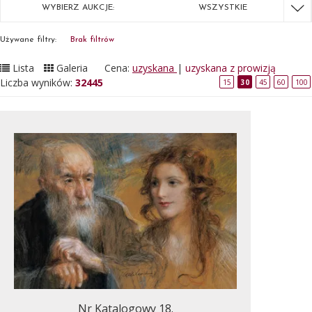
WYBIERZ AUKCJE:
WSZYSTKIE
Używane filtry:
Brak filtrów
Lista
Galeria
Cena:
uzyskana
|
uzyskana z prowizją
Liczba wyników:
32445
15
30
45
60
100
Nr Katalogowy 18.