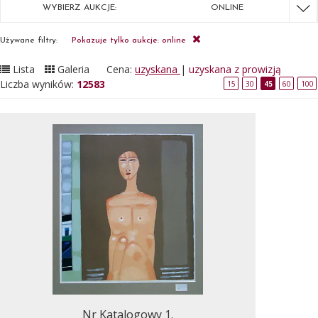
WYBIERZ AUKCJE:
ONLINE
Używane filtry:
Pokazuje tylko aukcje: online
Lista
Galeria
Cena:
uzyskana
|
uzyskana z prowizją
Liczba wyników:
12583
15
30
45
60
100
Nr Katalogowy 1.