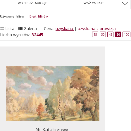
WYBIERZ AUKCJE:
WSZYSTKIE
Używane filtry:
Brak filtrów
Lista
Galeria
Cena:
uzyskana
|
uzyskana z prowizją
Liczba wyników:
32445
15
30
45
60
100
Nr Katalogowy .