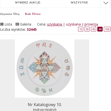
WYBIERZ AUKCJE:
WSZYSTKIE
Używane filtry:
Brak filtrów
Lista
Galeria
Cena:
uzyskana
|
uzyskana z prowizją
Liczba wyników:
32445
15
30
45
60
100
Nr Katalogowy 10.
Andrzej Heidrich