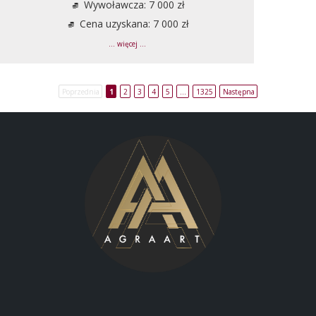
Wywoławcza: 7 000 zł
Cena uzyskana: 7 000 zł
... więcej ...
Poprzednia
1
2
3
4
5
…
1325
Następna