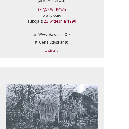
Jacek Malczewski
ŚPIĄCY W TRAWIE
olej, płótno
aukcja z
23 września 1990
Wywoławcza: 0 zł
Cena uzyskana: -
... więcej ...