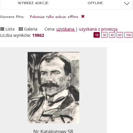
WYBIERZ AUKCJE:
OFFLINE
Używane filtry:
Pokazuje tylko aukcje: offline
Lista
Galeria
Cena:
uzyskana
|
uzyskana z prowizją
Liczba wyników:
19862
15
30
45
60
100
Nr Katalogowy 58.