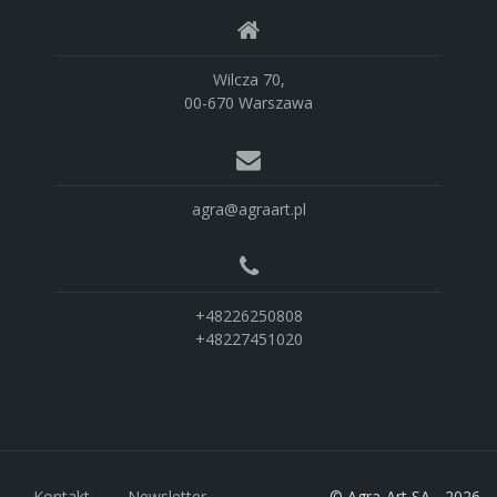
Wilcza 70,
00-670 Warszawa
agra@agraart.pl
+48226250808
+48227451020
Kontakt
Newsletter
© Agra-Art SA - 2026