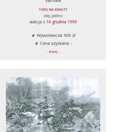
Van Have
TARG NA KWIATY
olej, płótno
aukcja z
16 grudnia 1990
Wywoławcza: 900 zł
Cena uzyskana: -
... więcej ...