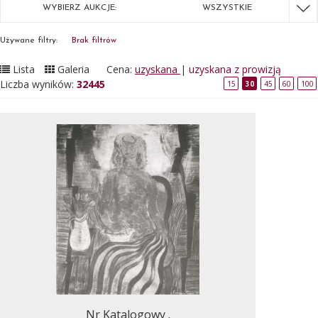
WYBIERZ AUKCJE:
WSZYSTKIE
Używane filtry:
Brak filtrów
Lista
Galeria
Cena:
uzyskana
|
uzyskana z prowizją
Liczba wyników:
32445
15
30
45
60
100
Nr Katalogowy .