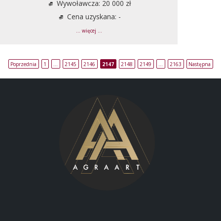
Wywoławcza: 20 000 zł
Cena uzyskana: -
... więcej ...
Poprzednia
1
…
2145
2146
2147
2148
2149
…
2163
Następna