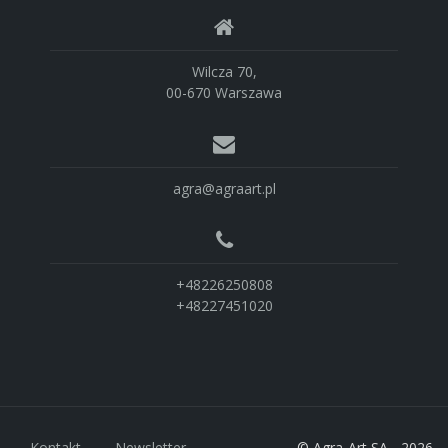
Wilcza 70,
00-670 Warszawa
agra@agraart.pl
+48226250808
+48227451020
Kontakt
Newsletter
© Agra-Art SA - 2026