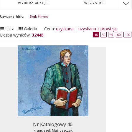
WYBIERZ AUKCJE:
WSZYSTKIE
Używane filtry:
Brak filtrów
Lista
Galeria
Cena:
uzyskana
|
uzyskana z prowizją
Liczba wyników:
32445
15
30
45
60
100
Nr Katalogowy 40.
Franciszek Maśluszczak