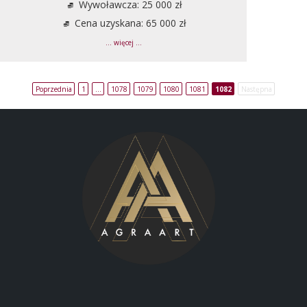
Wywoławcza: 25 000 zł
Cena uzyskana: 65 000 zł
... więcej ...
Poprzednia
1
…
1078
1079
1080
1081
1082
Następna