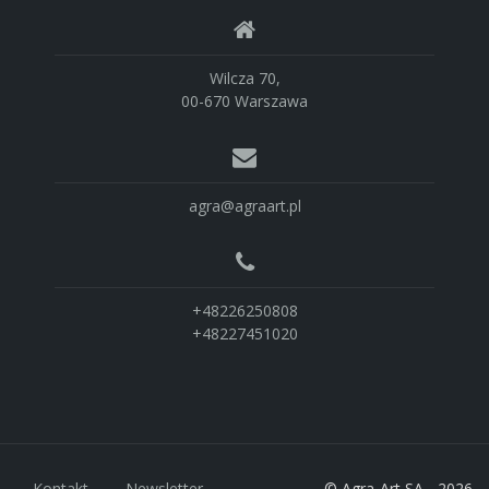
Wilcza 70,
00-670 Warszawa
agra@agraart.pl
+48226250808
+48227451020
Kontakt
Newsletter
© Agra-Art SA - 2026