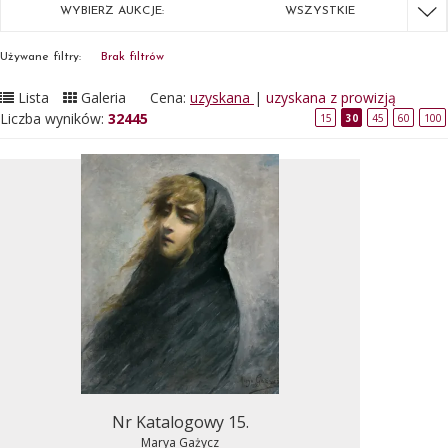
WYBIERZ AUKCJE:
WSZYSTKIE
Używane filtry:
Brak filtrów
Lista
Galeria
Cena:
uzyskana
|
uzyskana z prowizją
Liczba wyników:
32445
15
30
45
60
100
Nr Katalogowy 15.
Marya Gażycz