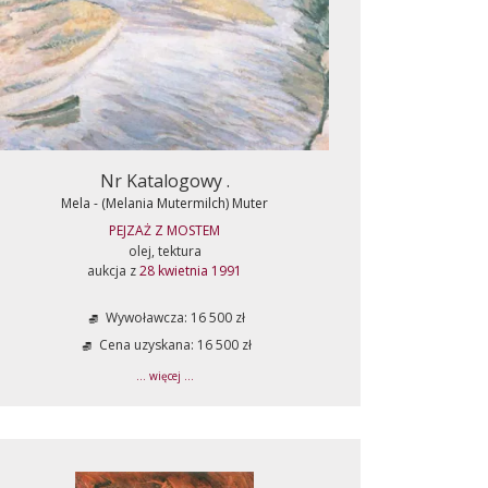
Nr Katalogowy .
Mela - (Melania Mutermilch) Muter
PEJZAŻ Z MOSTEM
olej, tektura
aukcja z
28 kwietnia 1991
Wywoławcza: 16 500 zł
Cena uzyskana: 16 500 zł
... więcej ...