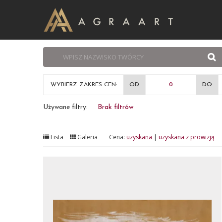
WYBIERZ ZAKRES CEN:
OD
DO
Używane filtry:
Brak filtrów
Lista
Galeria
Cena:
uzyskana
|
uzyskana z prowizją