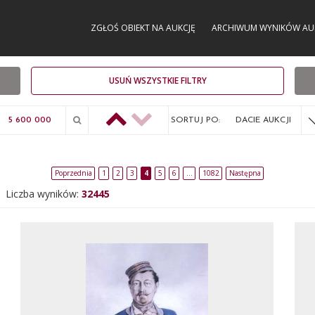
ZGŁOŚ OBIEKT NA AUKCJĘ
ARCHIWUM WYNIKÓW AU
USUŃ WSZYSTKIE FILTRY
SORTUJ PO:
DACIE AUKCJI
Poprzednia
1
2
3
4
5
6
…
1082
Następna
Liczba wyników:
32445