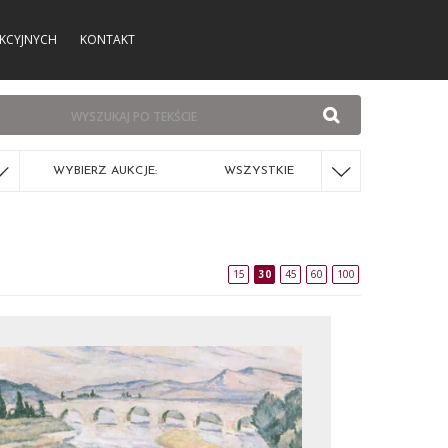
KCYJNYCH
KONTAKT
WYBIERZ AUKCJE:
WSZYSTKIE
15
30
45
60
100