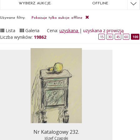
WYBIERZ AUKCJE:
OFFLINE
Używane filtry:
Pokazuje tylko aukcje: offline
Lista
Galeria
Cena:
uzyskana
|
uzyskana z prowizją
Liczba wyników:
19862
15
30
45
60
100
Nr Katalogowy 232.
Józef Czapski